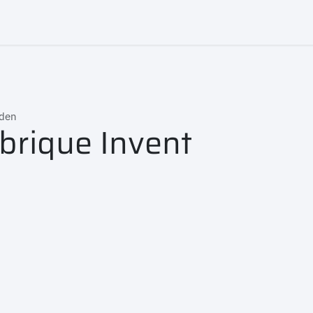
en
Bijeenkomsten
Nieuws
Contact
eden
brique Invent