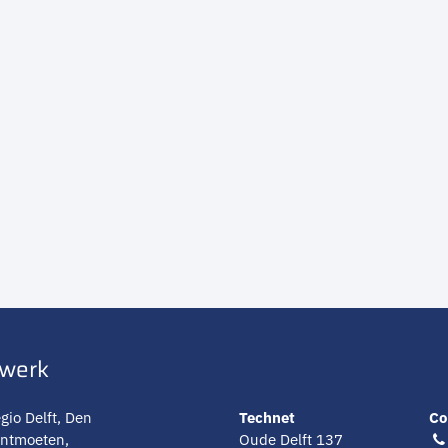
twerk
gio Delft, Den
Technet
Co
ontmoeten,
Oude Delft 137