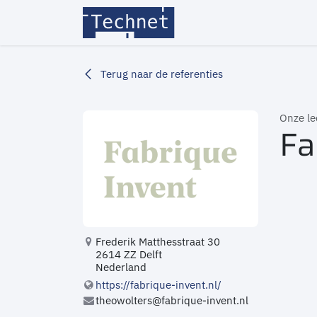
Overslaan naar inhoud
Home
Over ons
Led
Terug naar de referenties
Onze l
Fa
Frederik Matthesstraat 30
2614 ZZ Delft
Nederland
https://fabrique-invent.nl/
theowolters@fabrique-invent.nl