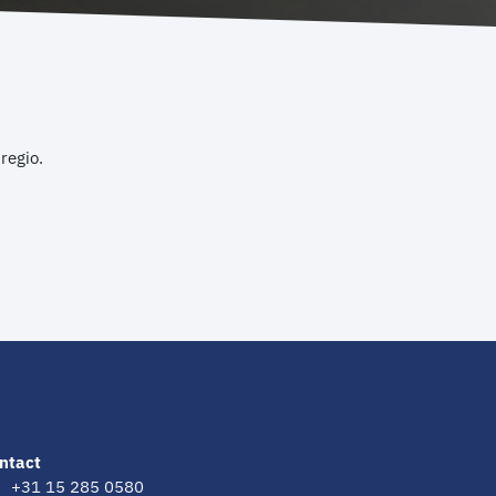
 regio.
ntact
+31 15 285 0580