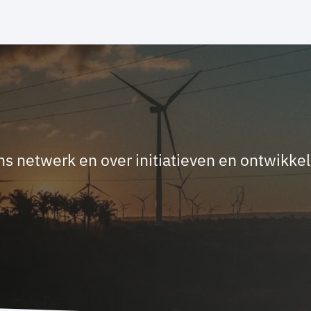
en
Bijeenkomsten
Nieuws
Contact
ns netwerk en over initiatieven en ontwikke