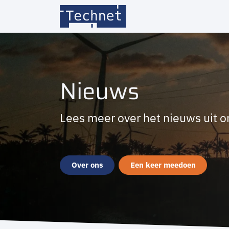
Overslaan naar inhoud
Home
Over ons
Led
Nieuws
Lees meer over het nieuws uit o
Over ons
Een keer meedoen