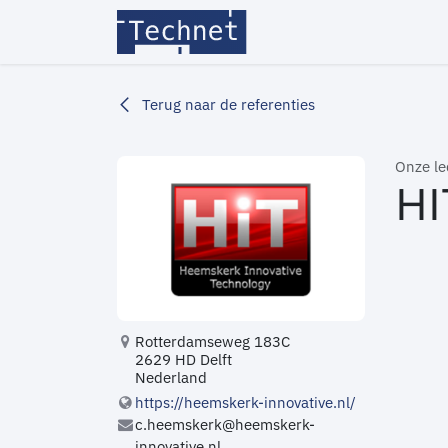
Overslaan naar inhoud
Home
Over ons
Led
Terug naar de referenties
Onze l
HI
Rotterdamseweg 183C
2629 HD Delft
Nederland
https://heemskerk-innovative.nl/
c.heemskerk@heemskerk-
innovative.nl