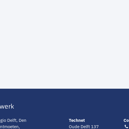
twerk
gio Delft, Den
Technet
Co
ontmoeten,
Oude Delft 137